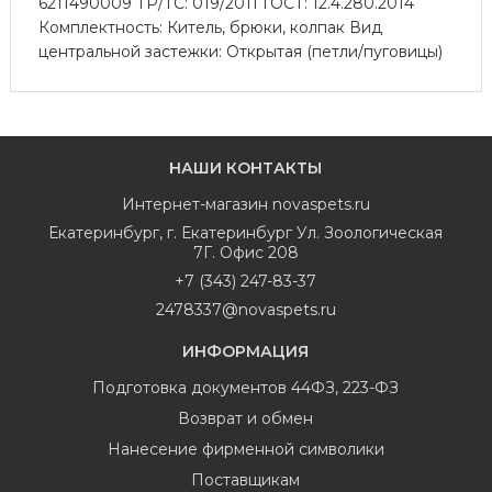
6211490009 ТР/ТС: 019/2011 ГОСТ: 12.4.280.2014
Комплектность: Китель, брюки, колпак Вид
центральной застежки: Открытая (петли/пуговицы)
НАШИ КОНТАКТЫ
Интернет-магазин
novaspets.ru
Екатеринбург
,
г. Екатеринбург Ул. Зоологическая
7Г. Офис 208
+7 (343) 247-83-37
2478337@novaspets.ru
ИНФОРМАЦИЯ
Подготовка документов 44ФЗ, 223-ФЗ
Возврат и обмен
Нанесение фирменной символики
Поставщикам