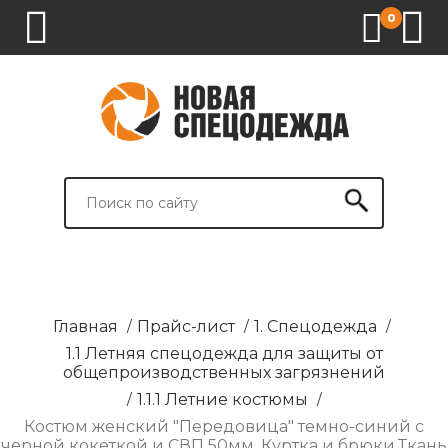
0
1.
2.
3.
4.
СПЕЦОДЕЖДА
СПЕЦОБУВЬ
СРЕДСТВА
ВСПОМОГАТЕЛЬНЫЕ
ИНДИВИДУАЛЬНОЙ
ТОВАРЫ
ЗАЩИТЫ
И
БРЕНДИРОВАНИЕ
Главная
/
Прайс-лист
/
1. Спецодежда
/
1.1 Летняя спецодежда для защиты от
общепроизводственных загрязнений
/
1.1.1 Летние костюмы
/
Костюм женский "Передовица" темно-синий с
черной кокеткой и СВП 50мм. Куртка и брюки.Ткань