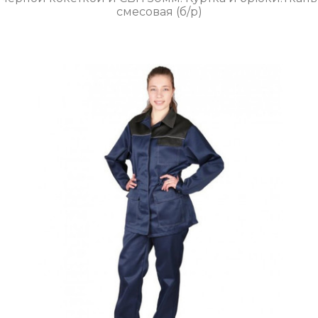
смесовая (б/р)