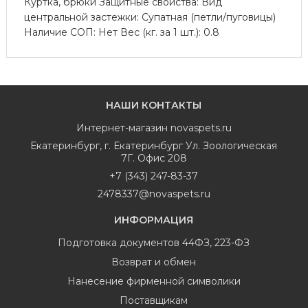
Куртка, брюки Защитные свойства: Вид
центральной застежки: Супатная (петли/пуговицы)
Наличие СОП: Нет Вес (кг. за 1 шт.): 0.8
НАШИ КОНТАКТЫ
Интернет-магазин
novaspets.ru
Екатеринбург
,
г. Екатеринбург Ул. Зоологическая
7Г. Офис 208
+7 (343) 247-83-37
2478337@novaspets.ru
ИНФОРМАЦИЯ
Подготовка документов 44ФЗ, 223-ФЗ
Возврат и обмен
Нанесение фирменной символики
Поставщикам