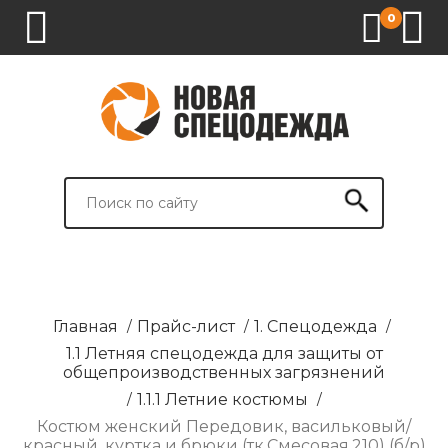
0
1.
2.
3.
4.
СПЕЦОДЕЖДА
СПЕЦОБУВЬ
СРЕДСТВА
ВСПОМОГАТЕЛЬНЫЕ
ИНДИВИДУАЛЬНОЙ
ТОВАРЫ
ЗАЩИТЫ
И
БРЕНДИРОВАНИЕ
Главная
/
Прайс-лист
/
1. Спецодежда
/
1.1 Летняя спецодежда для защиты от
общепроизводственных загрязнений
/
1.1.1 Летние костюмы
/
Костюм женский Передовик, васильковый/
красный, куртка и брюки (тк.Смесовая,210) (б/р)