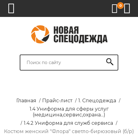
0
1.
2.
3.
4.
СПЕЦОДЕЖДА
СПЕЦОБУВЬ
СРЕДСТВА
ВСПОМОГАТЕЛЬНЫЕ
ИНДИВИДУАЛЬНОЙ
ТОВАРЫ
ЗАЩИТЫ
И
БРЕНДИРОВАНИЕ
Главная
/
Прайс-лист
/
1. Спецодежда
/
1.4 Униформа для сферы услуг
(медицина,сервис,охрана...)
/
1.4.2 Униформа для служб сервиса
/
Костюм женский "Флора" светло-бирюзовый (б/р)