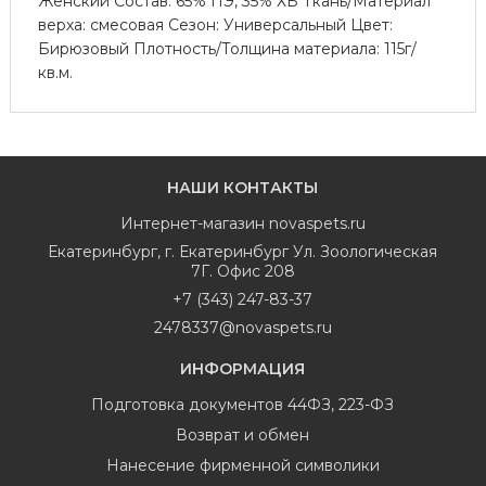
Женский Состав: 65% ПЭ, 35% ХБ Ткань/Материал
верха: смесовая Сезон: Универсальный Цвет:
Бирюзовый Плотность/Толщина материала: 115г/
кв.м.
НАШИ КОНТАКТЫ
Интернет-магазин
novaspets.ru
Екатеринбург
,
г. Екатеринбург Ул. Зоологическая
7Г. Офис 208
+7 (343) 247-83-37
2478337@novaspets.ru
ИНФОРМАЦИЯ
Подготовка документов 44ФЗ, 223-ФЗ
Возврат и обмен
Нанесение фирменной символики