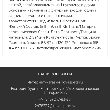
лентой, застёгивающимся на 1 пуговицу; с двумя
боковыми карманами с фигурным входом; одним
задним карманом и наколенниками.
Характеристики Вид изделия: Костюм Пол:
Женский Состав: 65% ПЭ, 35% ХБ Ткань/Материал
верха: смесовая Сезон: Лето Плотность/Толщина
материала: 215 г/кв.м Комплектность: Куртка, брюки
Размерный ряд: с 88-92 по 120-124 Ростовка: с 158-
164 по 170-176 Световозвращающий материал: 25 мм
НАШИ КОНТАКТЫ
Интернет-магазин
novaspets.ru
Екатеринбург
,
г. Екатеринбург Ул. Зоологическая
7Г. Офис 208
+7 (343) 247-83-37
2478337@novaspets.ru