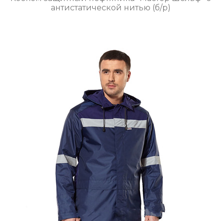
антистатической нитью (б/р)