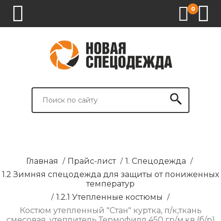
0
1.
2.
3.
4.
СПЕЦОДЕЖДА
СПЕЦОБУВЬ
СРЕДСТВА
ВСПОМОГАТЕЛЬНЫЕ
ИНДИВИДУАЛЬНОЙ
ТОВАРЫ
ЗАЩИТЫ
И
БРЕНДИРОВАНИЕ
Главная
/
Прайс-лист
/
1. Спецодежда
/
1.2 Зимняя спецодежда для защиты от пониженных
температур
/
1.2.1 Утепленные костюмы
/
Костюм утепленный "Стан" куртка, п/к,ткань
смесовая, утеплитель Термофилл 450 гр/м.кв (б/р)