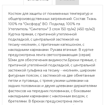
Костюм для защиты от пониженных температур и
общепроизводственных загрязнений. Состав: Ткань
100% пэ "Оксфорд" ВО. Подклад: 100% пэ
Утеплитель: "Синтепон" 3 слоя 150 гр/м2 (450 гр/м2)
Куртка прямая, с притачной утепленной
подкладкой, с центральной застежкой на
тесьму-«молния», с притачным капюшоном, с
накладными карманами. Рукава втачные. В куртке
предусмотрена лента светоотражающая (серая)
50мм для обеспечения видимости.Брюки прямые, с
притачной утеплённой подкладкой, с центральной
застежкой гульфика на тесьму - «молния», широким
фигурным поясом, с застежкой на две обметанные
петли и пуговицы, с тремя узкими шлевками на
задних половинках и двумя щлевками-держателями
фастексов на передних половинках, с боковыми
накладными карманами с наклонным входом, с
бретелями. В брюках предусмотрена лента