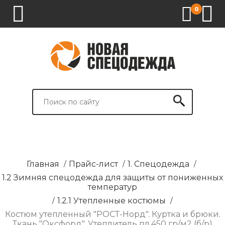
0
1.
2.
3.
4.
СПЕЦОДЕЖДА
СПЕЦОБУВЬ
СРЕДСТВА
ВСПОМОГАТЕЛЬНЫЕ
ИНДИВИДУАЛЬНОЙ
ТОВАРЫ
ЗАЩИТЫ
И
БРЕНДИРОВАНИЕ
Главная
/
Прайс-лист
/
1. Спецодежда
/
1.2 Зимняя спецодежда для защиты от пониженных
температур
/
1.2.1 Утепленные костюмы
/
Костюм утепленный "РОСТ-Норд". Куртка и брюки.
Ткань "Оксфорд". Утеплитель пл.450 гр/м2 (б/р)