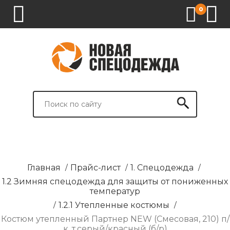
0
1.
2.
3.
4.
СПЕЦОДЕЖДА
СПЕЦОБУВЬ
СРЕДСТВА
ВСПОМОГАТЕЛЬНЫЕ
ИНДИВИДУАЛЬНОЙ
ТОВАРЫ
ЗАЩИТЫ
И
БРЕНДИРОВАНИЕ
Главная
/
Прайс-лист
/
1. Спецодежда
/
1.2 Зимняя спецодежда для защиты от пониженных
температур
/
1.2.1 Утепленные костюмы
/
Костюм утепленный Партнер NEW (Смесовая, 210) п/
к, т.серый/красный (б/р)