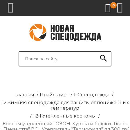
0
1.
2.
3.
4.
СПЕЦОДЕЖДА
СПЕЦОБУВЬ
СРЕДСТВА
ВСПОМОГАТЕЛЬНЫЕ
ИНДИВИДУАЛЬНОЙ
ТОВАРЫ
ЗАЩИТЫ
И
БРЕНДИРОВАНИЕ
Главная
/
Прайс-лист
/
1. Спецодежда
/
1.2 Зимняя спецодежда для защиты от пониженных
температур
/
1.2.1 Утепленные костюмы
/
Костюм утепленный "ОЗОН. Куртка и брюки. Ткань
"Панакотта" ВО . Утеплитель "Термофилл" пл.300 гр/