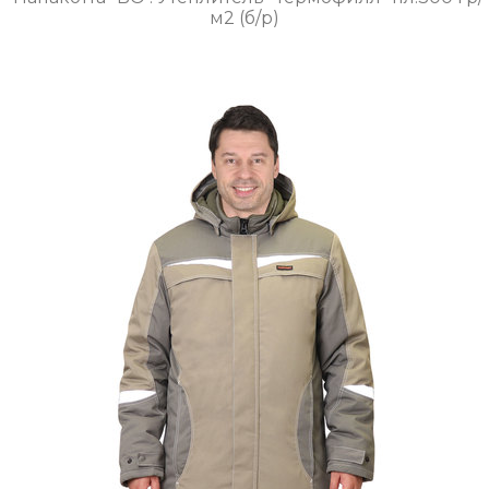
м2 (б/р)