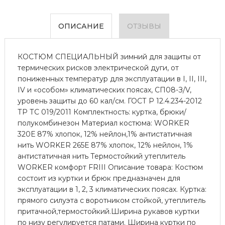
ОПИСАНИЕ
ОТЗЫВЫ
КОСТЮМ СПЕЦИАЛЬНЫЙ зимний для защиты от
термических рисков электрической дуги, от
пониженных температур для эксплуатации в I, II, III,
IV и «особом» климатических поясах, СП08-З/V,
уровень защиты до 60 кал/см. ГОСТ Р 12.4.234-2012
ТР ТС 019/2011 Комплектность: куртка, брюки/
полукомбинезон Материал костюма: WORKER
320Е 87% хлопок, 12% нейлон,1% антистатичная
нить WORKER 265Е 87% хлопок, 12% нейлон, 1%
антистатичная нить Термостойкий утеплитель
WORKER комфорт FRIII Описание товара: Костюм
состоит из куртки и брюк предназначен для
эксплуатации в 1, 2, 3 климатических поясах. Куртка:
прямого силуэта с воротником стойкой, утеплитель
притачной,термостойкий.Ширина рукавов куртки
по низу регулируется патами. Ширина куртки по