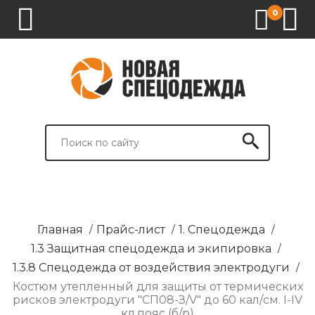
0
1.
2.
3.
4.
СПЕЦОДЕЖДА
СПЕЦОБУВЬ
СРЕДСТВА
ВСПОМОГАТЕЛЬНЫЕ
ИНДИВИДУАЛЬНОЙ
ТОВАРЫ
ЗАЩИТЫ
И
БРЕНДИРОВАНИЕ
Главная
/
Прайс-лист
/
1. Спецодежда
/
1.3 Защитная спецодежда и экипировка
/
1.3.8 Спецодежда от воздействия электродуги
/
Костюм утепленный для защиты от термических
рисков электродуги "СП08-З/V" до 60 кал/см. I-IV
кл.пояс (б/р)