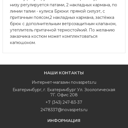
низу регулируется патами, 2 накладных кармана, по
линии талии - кулиса Брюки: прямой силуэт, с
притачным поясом,2 накладных кармана, застёжка
брюк с дополнительным ветрозащитным клапаном,
утеплитель притачной термостойкий. По желанию
заказчика костюм может комплектоваться
капюшоном.
НАШИ КОНТАКТЫ
Интернет-магазин
novaspets.ru
Екатеринбург
,
г. Екатеринбург Ул. Зоологическая
7Г. Офис 208
+7 (343) 247-83-37
2478337@novaspets.ru
ИНФОРМАЦИЯ