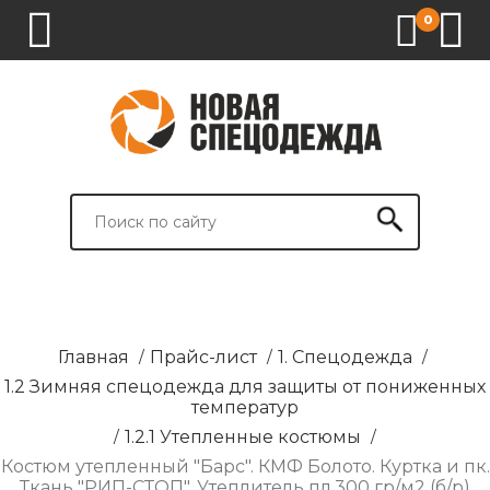
0
1.
2.
3.
4.
СПЕЦОДЕЖДА
СПЕЦОБУВЬ
СРЕДСТВА
ВСПОМОГАТЕЛЬНЫЕ
ИНДИВИДУАЛЬНОЙ
ТОВАРЫ
ЗАЩИТЫ
И
БРЕНДИРОВАНИЕ
Главная
/
Прайс-лист
/
1. Спецодежда
/
1.2 Зимняя спецодежда для защиты от пониженных
температур
/
1.2.1 Утепленные костюмы
/
Костюм утепленный "Барс". КМФ Болото. Куртка и пк.
Ткань "РИП-СТОП". Утеплитель пл.300 гр/м2 (б/р)