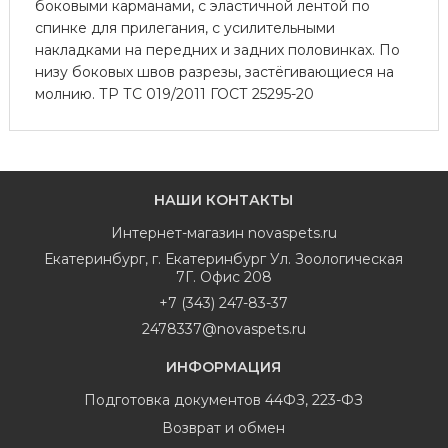
боковыми карманами, с эластичной лентой по
спинке для прилегания, с усилительными
накладками на передних и задних половинках. По
низу боковых швов разрезы, застёгивающиеся на
молнию. ТР ТС 019/2011 ГОСТ 25295-20
НАШИ КОНТАКТЫ
Интернет-магазин
novaspets.ru
Екатеринбург
,
г. Екатеринбург Ул. Зоологическая
7Г. Офис 208
+7 (343) 247-83-37
2478337@novaspets.ru
ИНФОРМАЦИЯ
Подготовка документов 44ФЗ, 223-ФЗ
Возврат и обмен