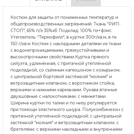
Костюм для защиты от пониженных температур и
общепроизводственных загрязнений. Ткань "РИП-
СТОП", 65% п/э 35%хб Подклад: 100% пэ+флис
Утеплитель: "Термофилл", в куртке 300г/кв.м, в пк
150 г/кв.м Костюм с накладными деталями из ткани
с водонепроницаемыми, грязеустойчивыми и
высокопрочными свойствами.Куртка прямого
силуэта, удлинённая, с притачной утеплённой
подкладкой, со съёмным капюшоном с козырьком,
с центральной бортовой застёжкой "молния" и
ветрозащитным клапаном, с воротником стойка,
верхними и нижними карманами. Рукава втачные
двухшовные с налокотниками. с манжетами.
Ширина куртки по талии и по низу регулируется
при помощи эластичного шнура. Полукомбинезон с
притачной утеплённой подкладкой; с центральной
застежкой "молния" и ветрозащитным клапаном; с
бретелями; с верхними накладными и внутренними