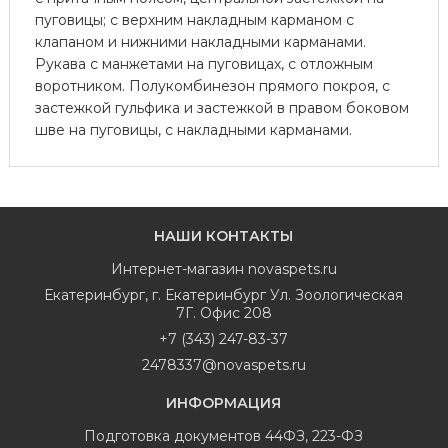
пуговицы; с верхним накладным карманом с
клапаном и нижними накладными карманами.
Рукава с манжетами на пуговицах, с отложным
воротником. Полукомбинезон прямого покроя, с
застежкой гульфика и застежкой в правом боковом
шве на пуговицы, с накладными карманами.
НАШИ КОНТАКТЫ
Интернет-магазин
novaspets.ru
Екатеринбург
,
г. Екатеринбург Ул. Зоологическая
7Г. Офис 208
+7 (343) 247-83-37
2478337@novaspets.ru
ИНФОРМАЦИЯ
Подготовка документов 44ФЗ, 223-ФЗ