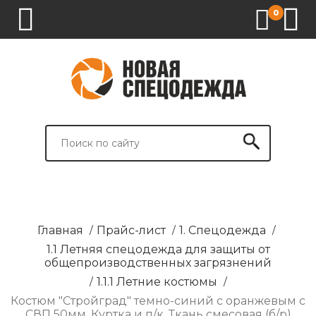
0
1.
2.
3.
4.
СПЕЦОДЕЖДА
СПЕЦОБУВЬ
СРЕДСТВА
ВСПОМОГАТЕЛЬНЫЕ
ИНДИВИДУАЛЬНОЙ
ТОВАРЫ
ЗАЩИТЫ
И
БРЕНДИРОВАНИЕ
Главная
/
Прайс-лист
/
1. Спецодежда
/
1.1 Летняя спецодежда для защиты от
общепроизводственных загрязнений
/
1.1.1 Летние костюмы
/
Костюм "Стройград" темно-синий с оранжевым с
CВП 50мм. Куртка и п/к. Ткань смесовая (б/р)