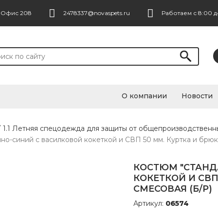
. Офис 208
2478337@novaspets.ru
Работаем с 8:00 д
О компании
Новости
/
1.1 Летняя спецодежда для защиты от общепроизводственн
но-синий с василковой кокеткой и СВП 50 мм. Куртка и брюки
КОСТЮМ "СТАНД
КОКЕТКОЙ И СВП
СМЕСОВАЯ (Б/Р)
Артикул:
06574