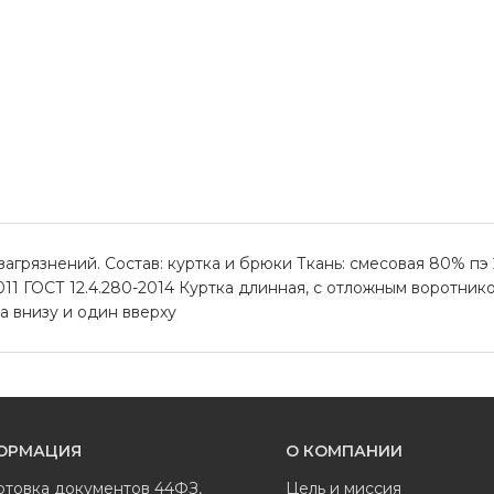
рязнений. Состав: куртка и брюки Ткань: смесовая 80% пэ 20
11 ГОСТ 12.4.280-2014 Куртка длинная, с отложным воротнико
а внизу и один вверху
ОРМАЦИЯ
О КОМПАНИИ
отовка документов 44ФЗ,
Цель и миссия