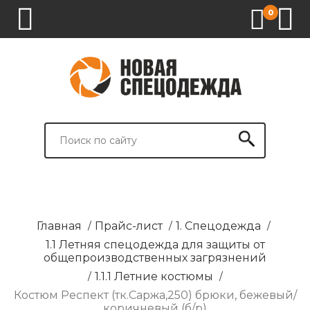
0
1.
2.
3.
4.
СПЕЦОДЕЖДА
СПЕЦОБУВЬ
СРЕДСТВА
ВСПОМОГАТЕЛЬНЫЕ
ИНДИВИДУАЛЬНОЙ
ТОВАРЫ
ЗАЩИТЫ
И
БРЕНДИРОВАНИЕ
Главная
/
Прайс-лист
/
1. Спецодежда
/
1.1 Летняя спецодежда для защиты от
общепроизводственных загрязнений
/
1.1.1 Летние костюмы
/
Костюм Респект (тк.Саржа,250) брюки, бежевый/
коричневый (б/р)