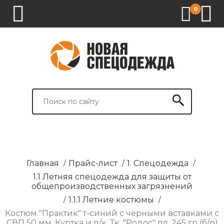
0
1.
2.
3.
4.
СПЕЦОДЕЖДА
СПЕЦОБУВЬ
СРЕДСТВА
ВСПОМОГАТЕЛЬНЫЕ
ИНДИВИДУАЛЬНОЙ
ТОВАРЫ
ЗАЩИТЫ
И
БРЕНДИРОВАНИЕ
Главная
/
Прайс-лист
/
1. Спецодежда
/
1.1 Летняя спецодежда для защиты от
общепроизводственных загрязнений
/
1.1.1 Летние костюмы
/
Костюм "Практик" т-синий с черными вставками с
СВП 50 мм. Куртка и п/к. Тк. "Родос" пл. 245 гр (б/р)