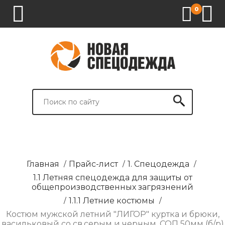
0
1.
2.
3.
4.
СПЕЦОДЕЖДА
СПЕЦОБУВЬ
СРЕДСТВА
ВСПОМОГАТЕЛЬНЫЕ
ИНДИВИДУАЛЬНОЙ
ТОВАРЫ
ЗАЩИТЫ
И
БРЕНДИРОВАНИЕ
Главная
/
Прайс-лист
/
1. Спецодежда
/
1.1 Летняя спецодежда для защиты от
общепроизводственных загрязнений
/
1.1.1 Летние костюмы
/
Костюм мужской летний "ЛИГОР" куртка и брюки,
васильковый со св.серым и черным, СОП 50мм (б/р)