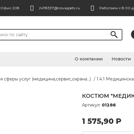
. Офис 208
2478337@novaspets.ru
Работаем с 8:00 д
О компании
Новости
я сферы услуг (медицина,сервис,охрана...)
/
1.4.1 Медицинск
КОСТЮМ "МЕДИК"
Артикул:
01286
1 575,90
Р