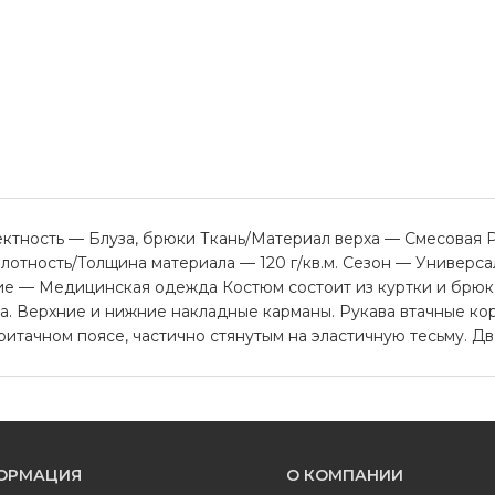
ность — Блуза, брюки Ткань/Материал верха — Смесовая Ра
 Плотность/Толщина материала — 120 г/кв.м. Сезон — Универ
ие — Медицинская одежда Костюм состоит из куртки и брюк.
а. Верхние и нижние накладные карманы. Рукава втачные ко
ритачном поясе, частично стянутым на эластичную тесьму. Д
ОРМАЦИЯ
О КОМПАНИИ