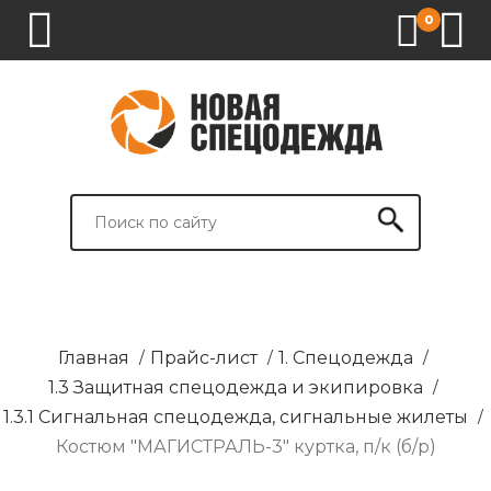
0
1.
2.
3.
4.
СПЕЦОДЕЖДА
СПЕЦОБУВЬ
СРЕДСТВА
ВСПОМОГАТЕЛЬНЫЕ
ИНДИВИДУАЛЬНОЙ
ТОВАРЫ
ЗАЩИТЫ
И
БРЕНДИРОВАНИЕ
Главная
/
Прайс-лист
/
1. Спецодежда
/
1.3 Защитная спецодежда и экипировка
/
1.3.1 Сигнальная спецодежда, сигнальные жилеты
/
Костюм "МАГИСТРАЛЬ-3" куртка, п/к (б/р)