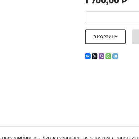
1 700,00
Р
, полукомбинезон. Куртка укороченная с поясом, с воротнико