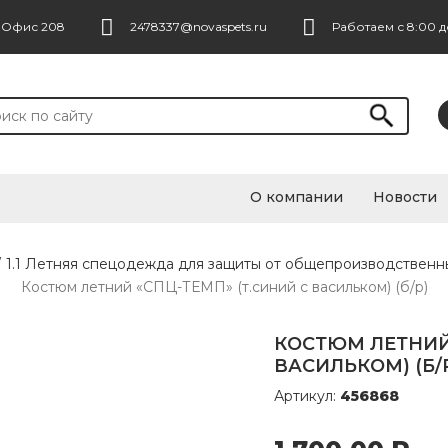
. Офис 208
2478337@novaspets.ru
Работаем с 8:00 д
О компании
Новости
/
1.1 Летняя спецодежда для защиты от общепроизводственн
Костюм летний «СПЦ-ТЕМП» (т.синий с васильком) (б/р)
КОСТЮМ ЛЕТНИЙ 
ВАСИЛЬКОМ) (Б/
Артикул:
456868