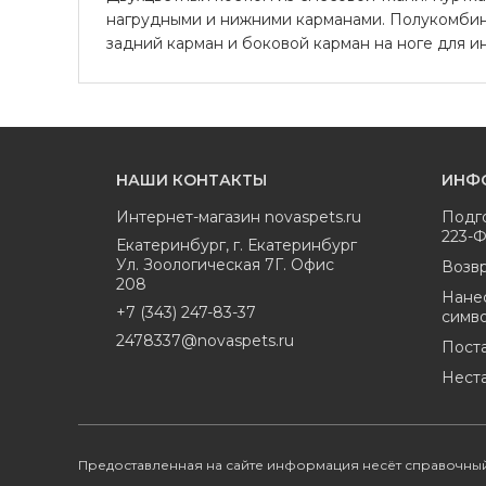
нагрудными и нижними карманами. Полукомбин
задний карман и боковой карман на ноге для ин
НАШИ КОНТАКТЫ
ИНФ
Интернет-магазин
novaspets.ru
Подг
223-
Екатеринбург
,
г. Екатеринбург
Ул. Зоологическая 7Г. Офис
Возвр
208
Нане
+7 (343) 247-83-37
симв
2478337@novaspets.ru
Пост
Нест
Предоставленная на сайте информация несёт справочный