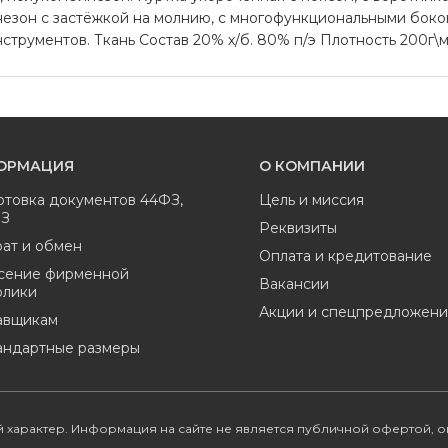
езон с застёжкой на молнию, с многофункциональными боко
струментов. Ткань Состав 20% х/б. 80% п/э Плотность 200г\
ОРМАЦИЯ
О КОМПАНИИ
отовка документов 44ФЗ,
Цель и миссия
ФЗ
Реквизиты
ат и обмен
Оплата и кредитование
сение фирменной
Вакансии
олики
Акции и спецпредложени
авщикам
андартные размеры
 характер. Информация на сайте не является публичной офертой, 