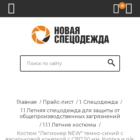
0
1.
2.
3.
4.
СПЕЦОДЕЖДА
СПЕЦОБУВЬ
СРЕДСТВА
ВСПОМОГАТЕЛЬНЫЕ
ИНДИВИДУАЛЬНОЙ
ТОВАРЫ
ЗАЩИТЫ
И
БРЕНДИРОВАНИЕ
Главная
/
Прайс-лист
/
1. Спецодежда
/
1.1 Летняя спецодежда для защиты от
общепроизводственных загрязнений
/
1.1.1 Летние костюмы
/
Костюм "Легионер NEW" темно-синий с
васильковой кокеткой с СВП 50 мм. Куртка и п/к.