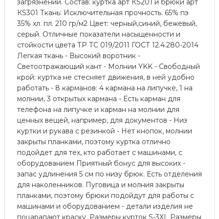
загрязнений. Состав: куртка арт КS201 и брюки арт
КS301 Ткань: Исключительная прочность. 65% пэ
35% хл. пл. 210 гр/м2 Цвет: черный,синий, бежевый,
серый. Отличные показатели насыщенности и
стойкости цвета ТР ТС 019/2011 ГОСТ 12.4.280-2014
Легкая ткань - Высокий воротник -
Светоотражающий кант - Молнии YKK - Свободный
крой: куртка не стесняет движения, в ней удобно
работать - 8 карманов: 4 кармана на липучке, 1 на
молнии, 3 открытых кармана - Есть карман для
телефона на липучке и карман на молнии для
ценных вещей, например, для документов - Низ
куртки и рукава с резинкой - Нет кнопок, молнии
закрыты планками, поэтому куртка отлично
подойдет для тех, кто работает с машинами, с
оборудованием Приятный бонус для высоких -
запас удлинения 5 см по низу брюк. Есть отделения
для наколенников. Пуговица и молния закрыты
планками, поэтому брюки подойдут для работы с
машинами и оборудованием - детали изделия не
поцарапают краску. Размеры курток S-3XL Размеры