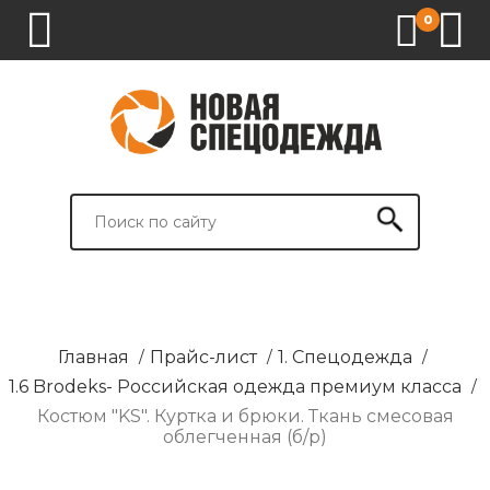
0
1.
2.
3.
4.
СПЕЦОДЕЖДА
СПЕЦОБУВЬ
СРЕДСТВА
ВСПОМОГАТЕЛЬНЫЕ
ИНДИВИДУАЛЬНОЙ
ТОВАРЫ
ЗАЩИТЫ
И
БРЕНДИРОВАНИЕ
Главная
/
Прайс-лист
/
1. Спецодежда
/
1.6 Brodeks- Российская одежда премиум класса
/
Костюм "KS". Куртка и брюки. Ткань смесовая
облегченная (б/р)