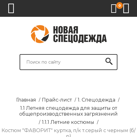
0
1.
2.
3.
4.
СПЕЦОДЕЖДА
СПЕЦОБУВЬ
СРЕДСТВА
ВСПОМОГАТЕЛЬНЫЕ
ИНДИВИДУАЛЬНОЙ
ТОВАРЫ
ЗАЩИТЫ
И
БРЕНДИРОВАНИЕ
Главная
/
Прайс-лист
/
1. Спецодежда
/
1.1 Летняя спецодежда для защиты от
общепроизводственных загрязнений
/
1.1.1 Летние костюмы
/
Костюм "ФАВОРИТ" куртка, п/к т.серый с черным (б/
р)