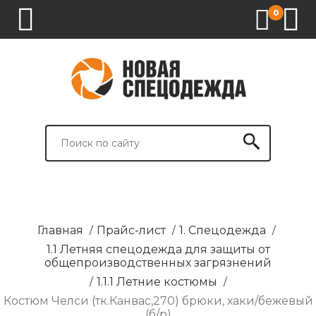
0
1.
2.
3.
4.
СПЕЦОДЕЖДА
СПЕЦОБУВЬ
СРЕДСТВА
ВСПОМОГАТЕЛЬНЫЕ
ИНДИВИДУАЛЬНОЙ
ТОВАРЫ
ЗАЩИТЫ
И
БРЕНДИРОВАНИЕ
Главная
/
Прайс-лист
/
1. Спецодежда
/
1.1 Летняя спецодежда для защиты от
общепроизводственных загрязнений
/
1.1.1 Летние костюмы
/
Костюм Челси (тк.Канвас,270) брюки, хаки/бежевый
(б/р)