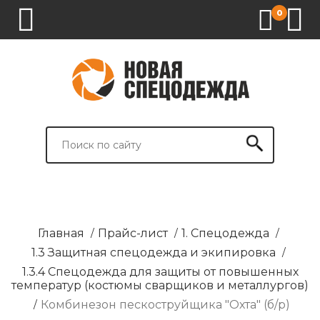
0
1.
2.
3.
4.
СПЕЦОДЕЖДА
СПЕЦОБУВЬ
СРЕДСТВА
ВСПОМОГАТЕЛЬНЫЕ
ИНДИВИДУАЛЬНОЙ
ТОВАРЫ
ЗАЩИТЫ
И
БРЕНДИРОВАНИЕ
Главная
/
Прайс-лист
/
1. Спецодежда
/
1.3 Защитная спецодежда и экипировка
/
1.3.4 Спецодежда для защиты от повышенных
температур (костюмы сварщиков и металлургов)
/
Комбинезон пескоструйщика "Охта" (б/р)