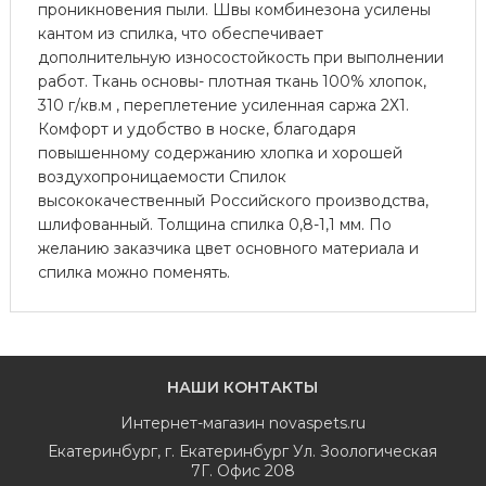
проникновения пыли. Швы комбинезона усилены
кантом из спилка, что обеспечивает
дополнительную износостойкость при выполнении
работ. Ткань основы- плотная ткань 100% хлопок,
310 г/кв.м , переплетение усиленная саржа 2Х1.
Комфорт и удобство в носке, благодаря
повышенному содержанию хлопка и хорошей
воздухопроницаемости Спилок
высококачественный Российского производства,
шлифованный. Толщина спилка 0,8-1,1 мм. По
желанию заказчика цвет основного материала и
спилка можно поменять.
НАШИ КОНТАКТЫ
Интернет-магазин
novaspets.ru
Екатеринбург
,
г. Екатеринбург Ул. Зоологическая
7Г. Офис 208