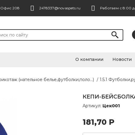
. Офис 208
2478337@novaspets.ru
Работаем с 8:00 д
О компании
Новости
Трикотаж (нательное белье,футболки,поло...)
/
1.5.1 Футболки,
КЕПИ-БЕЙСБОЛК
Артикул:
Цек001
181,70
Р