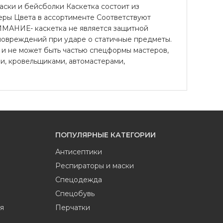
аски и бейсболки Каскетка состоит из
змеры Цвета в ассортименте Соответствуют
ИМАНИЕ- каскетка не является защитной
повреждений при ударе о статичные предметы.
а и не может быть частью спецформы мастеров,
и, кровельщиками, автомастерами,
ПОПУЛЯРНЫЕ КАТЕГОРИИ
Антисептики
Респираторы и маски
Спецодежда
Спецобувь
я
Перчатки