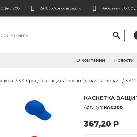
. Офис 208
2478337@novaspets.ru
Работаем с 8:00 д
О компании
Новости
защиты
/
3.4 Средства защиты головы (каски, каскетки)
/
3.4.2
КАСКЕТКА ЗАЩИТ
Артикул:
КАС300
367,20
Р