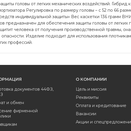
щиты головы от легких механических воздействий. Гибрид к
мортизатора Регулировка по размеру головы – с 52 по 66 ра
средств индивидуальной защиты» Вес каскетки 136 грамм ВН
ов предназначен для обеспечения защиты головы от легких 
защитит человека от получения производственной травмы, он
 опасности. Изделие подходит для использования плотникам
гих профессий.
ОРМАЦИЯ
О КОМПАНИИ
отовка документов 44ФЗ,
Цель и миссия
ФЗ
Реквизиты
ат и обмен
Оплата и кредитование
сение фирменной
Вакансии
олики
Акции и спецпредложени
авщикам