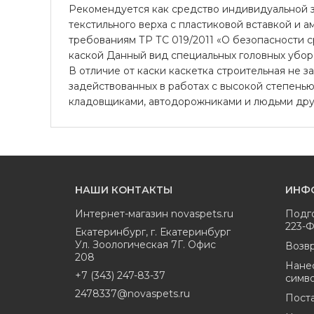
Рекомендуется как средство индивидуальной за
текстильного верха с пластиковой вставкой и а
требованиям ТР ТС 019/2011 «О безопасности 
каской Данный вид специальных головных убор
В отличие от каски каскетка строительная не 
задействованных в работах с высокой степенью
кладовщиками, автодорожниками и людьми дру
НАШИ КОНТАКТЫ
ИНФ
Интернет-магазин
novaspets.ru
Подг
223-
Екатеринбург
,
г. Екатеринбург
Ул. Зоологическая 7Г. Офис
Возвр
208
Нане
+7 (343) 247-83-37
симв
2478337@novaspets.ru
Пост