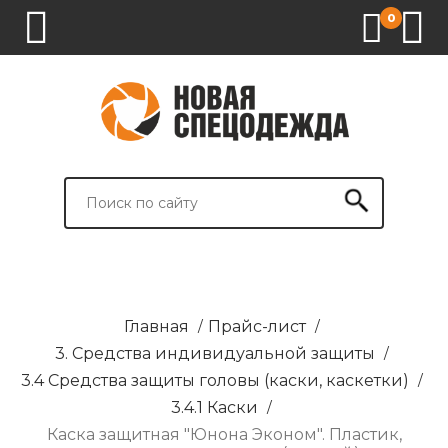
0
1.
2.
3.
4.
СПЕЦОДЕЖДА
СПЕЦОБУВЬ
СРЕДСТВА
ВСПОМОГАТЕЛЬНЫЕ
ИНДИВИДУАЛЬНОЙ
ТОВАРЫ
ЗАЩИТЫ
И
БРЕНДИРОВАНИЕ
Главная
/
Прайс-лист
/
3. Средства индивидуальной защиты
/
3.4 Средства защиты головы (каски, каскетки)
/
3.4.1 Каски
/
Каска защитная "Юнона Эконом". Пластик,