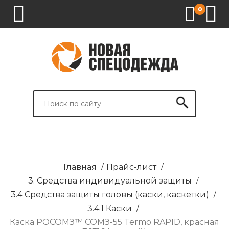
0
1.
2.
3.
4.
СПЕЦОДЕЖДА
СПЕЦОБУВЬ
СРЕДСТВА
ВСПОМОГАТЕЛЬНЫЕ
ИНДИВИДУАЛЬНОЙ
ТОВАРЫ
ЗАЩИТЫ
И
БРЕНДИРОВАНИЕ
Главная
/
Прайс-лист
/
3. Средства индивидуальной защиты
/
3.4 Средства защиты головы (каски, каскетки)
/
3.4.1 Каски
/
Каска РОСОМЗ™ СОМЗ-55 Termo RAPID, красная