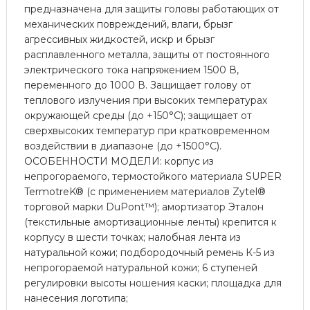
предназначена для защиты головы работающих от
механических повреждений, влаги, брызг
агрессивных жидкостей, искр и брызг
расплавленного металла, защиты от постоянного
электрического тока напряжением 1500 В,
переменного до 1000 В. Защищает голову от
теплового излучения при высоких температурах
окружающей среды (до +150°С); защищает от
сверхвысоких температур при кратковременном
воздействии в диапазоне (до +1500°С).
ОСОБЕННОСТИ МОДЕЛИ: корпус из
непрогораемого, термостойкого материала SUPER
TermotreK® (с применением материалов Zytel®
торговой марки DuPont™); амортизатор Эталон
(текстильные амортизационные ленты) крепится к
корпусу в шести точках; налобная лента из
натуральной кожи; подбородочный ремень К-5 из
непрогораемой натуральной кожи; 6 ступеней
регулировки высоты ношения каски; площадка для
нанесения логотипа;