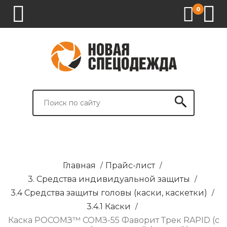
0
1.
2.
3.
4.
СПЕЦОДЕЖДА
СПЕЦОБУВЬ
СРЕДСТВА
ВСПОМОГАТЕЛЬНЫЕ
ИНДИВИДУАЛЬНОЙ
ТОВАРЫ
ЗАЩИТЫ
И
БРЕНДИРОВАНИЕ
Главная
/
Прайс-лист
/
3. Средства индивидуальной защиты
/
3.4 Средства защиты головы (каски, каскетки)
/
3.4.1 Каски
/
Каска РОСОМЗ™ СОМЗ-55 Фаворит Трек RAPID (с