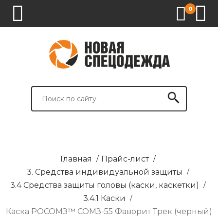
0
1.
2.
3.
4.
СПЕЦОДЕЖДА
СПЕЦОБУВЬ
СРЕДСТВА
ВСПОМОГАТЕЛЬНЫЕ
ИНДИВИДУАЛЬНОЙ
ТОВАРЫ
ЗАЩИТЫ
И
БРЕНДИРОВАНИЕ
Главная
/
Прайс-лист
/
3. Средства индивидуальной защиты
/
3.4 Средства защиты головы (каски, каскетки)
/
3.4.1 Каски
/
Каска РОСОМЗ™ СОМЗ-55 Фаворит Трек (черный)