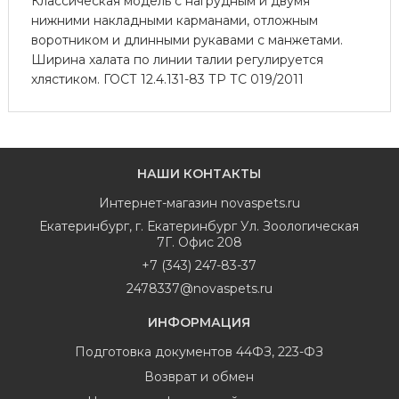
Классическая модель с нагрудным и двумя
нижними накладными карманами, отложным
воротником и длинными рукавами с манжетами.
Ширина халата по линии талии регулируется
хлястиком. ГОСТ 12.4.131-83 ТР ТС 019/2011
НАШИ КОНТАКТЫ
Интернет-магазин
novaspets.ru
Екатеринбург
,
г. Екатеринбург Ул. Зоологическая
7Г. Офис 208
+7 (343) 247-83-37
2478337@novaspets.ru
ИНФОРМАЦИЯ
Подготовка документов 44ФЗ, 223-ФЗ
Возврат и обмен