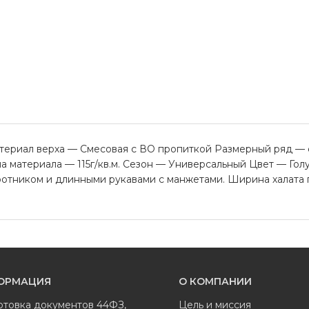
риал верха — Смесовая с ВО пропиткой Размерный ряд — с 8
а материала — 115г/кв.м. Сезон — Универсальный Цвет — Гол
тником и длинными рукавами с манжетами. Ширина халата п
ОРМАЦИЯ
О КОМПАНИИ
отовка документов 44ФЗ,
Цель и миссия