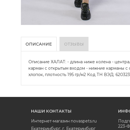
ОПИСАНИЕ
ОТЗЫВЫ
Описание ХАЛАТ: - длина ниже колена - централ
карман с открытым входом - нижние карманы с 
хлопок, плотность 195 гр/м2 Код ТН ВЭД: 620323
НАШИ КОНТАКТЫ
ИНФ
Интернет-магазин
novaspets.ru
Подг
223-
Екатеринбург
,
г. Екатеринбург