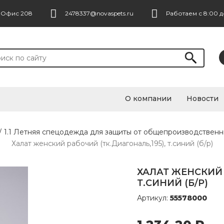
. Офис 208
2478337@novaspets.ru
Работаем с 8:00 д
О компании
Новости
/
1.1 Летняя спецодежда для защиты от общепроизводственн
Халат женский рабочий (тк.Диагональ,195), т.синий (б/р)
ХАЛАТ ЖЕНСКИЙ 
Т.СИНИЙ (Б/Р)
Артикул:
55578000