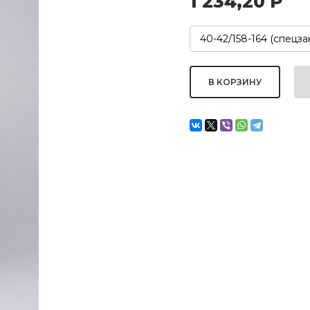
1 234,20
Р