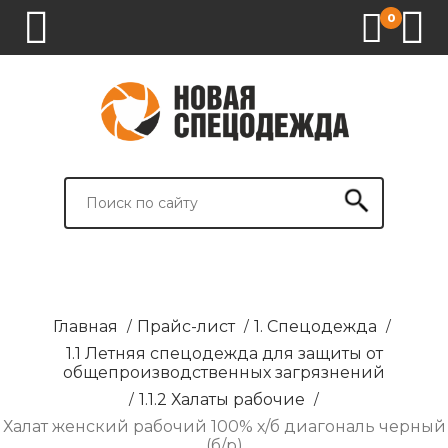
0
1.
2.
3.
4.
СПЕЦОДЕЖДА
СПЕЦОБУВЬ
СРЕДСТВА
ВСПОМОГАТЕЛЬНЫЕ
ИНДИВИДУАЛЬНОЙ
ТОВАРЫ
ЗАЩИТЫ
И
БРЕНДИРОВАНИЕ
Главная
/
Прайс-лист
/
1. Спецодежда
/
1.1 Летняя спецодежда для защиты от
общепроизводственных загрязнений
/
1.1.2 Халаты рабочие
/
Халат женский рабочий 100% х/б диагональ черный
(б/р)