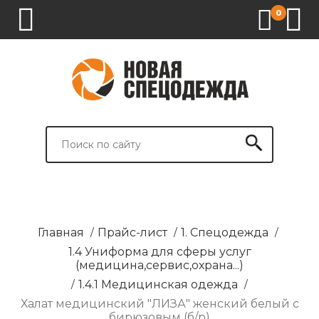
0
1.
2.
3.
4.
СПЕЦОДЕЖДА
СПЕЦОБУВЬ
СРЕДСТВА
ВСПОМОГАТЕЛЬНЫЕ
ИНДИВИДУАЛЬНОЙ
ТОВАРЫ
ЗАЩИТЫ
И
БРЕНДИРОВАНИЕ
Главная
/
Прайс-лист
/
1. Спецодежда
/
1.4 Униформа для сферы услуг
(медицина,сервис,охрана...)
/
1.4.1 Медицинская одежда
/
Халат медицинский "ЛИЗА" женский белый с
бирюзовым (б/р)