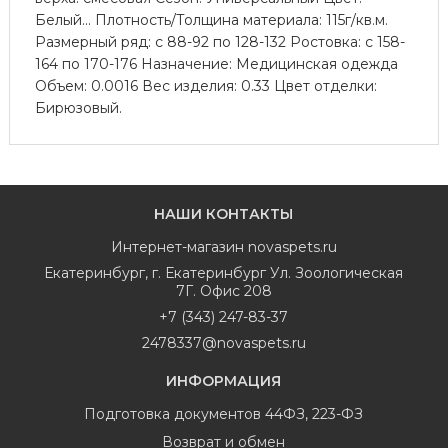
Белый... Плотность/Толщина материала: 115г/кв.м.
Размерный ряд: с 88-92 по 128-132 Ростовка: с 158-
164 по 170-176 Назначение: Медицинская одежда
Объем: 0.0016 Вес изделия: 0.33 Цвет отделки:
Бирюзовый.
НАШИ КОНТАКТЫ
Интернет-магазин
novaspets.ru
Екатеринбург
,
г. Екатеринбург Ул. Зоологическая
7Г. Офис 208
+7 (343) 247-83-37
2478337@novaspets.ru
ИНФОРМАЦИЯ
Подготовка документов 44ФЗ, 223-ФЗ
Возврат и обмен