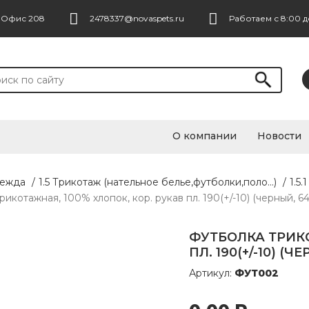
. Офис 208
2478337@novaspets.ru
Работаем с 8:00 д
О компании
Новости
дежда
/
1.5 Трикотаж (нательное белье,футболки,поло...)
/
1.5
икотажная, 100% хлопок, кор. рукав пл. 190(+/-10) (черный, 64
ФУТБОЛКА ТРИКО
ПЛ. 190(+/-10) (Ч
Артикул:
ФУТ002