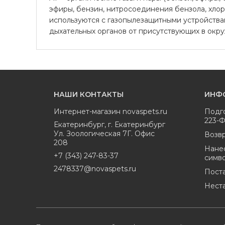
эфиры, бензин, нитросоединения бензола, хлор-
используются с газопылезащитными устройства
дыхательных органов от присутствующих в окр
НАШИ КОНТАКТЫ
ИНФ
Интернет-магазин
novaspets.ru
Подг
223-
Екатеринбург
,
г. Екатеринбург
Ул. Зоологическая 7Г. Офис
Возвр
208
Нане
+7 (343) 247-83-37
симв
2478337@novaspets.ru
Пост
Нест