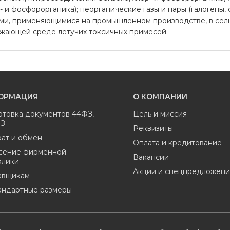
 и фосфорорганика); неорганические газы и пары (галогены,
ми, применяющимися на промышленном производстве, в сель
ужающей среде летучих токсичных примесей.
ОРМАЦИЯ
О КОМПАНИИ
отовка документов 44ФЗ,
Цель и миссия
ФЗ
Реквизиты
ат и обмен
Оплата и кредитование
сение фирменной
Вакансии
олики
Акции и спецпредложени
авщикам
андартные размеры