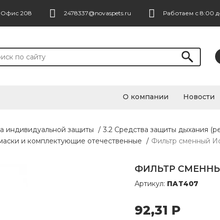
. Офис 208
2478337@novaspets.ru
Работаем с 8:00 д
О компании
Новости
ва индивидуальной защиты
/
3.2 Средства защиты дыхания (р
лумаски и комплектующие отечественные
/
Фильтр сменный Ис
ФИЛЬТР СМЕННЫЙ
Артикул:
ПАТ407
92,31
Р