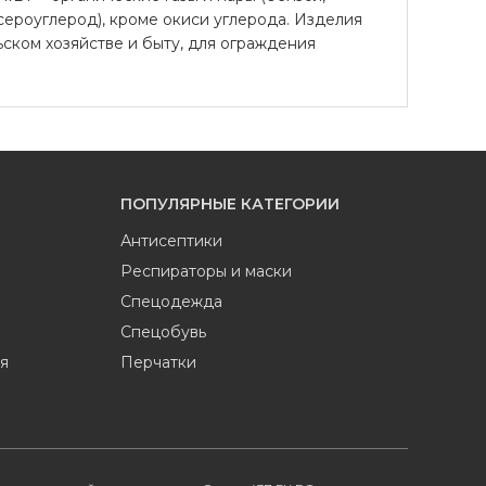
 сероуглерод), кроме окиси углерода. Изделия
ском хозяйстве и быту, для ограждения
ПОПУЛЯРНЫЕ КАТЕГОРИИ
Антисептики
Респираторы и маски
Спецодежда
Спецобувь
я
Перчатки