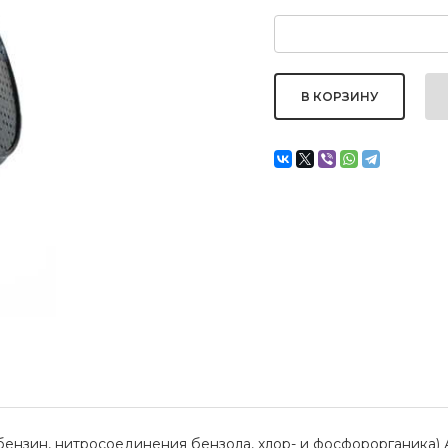
 бензин, нитросоединения бензола, хлор- и фосфорорганика) 