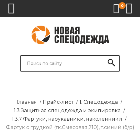
0
1.
2.
3.
4.
СПЕЦОДЕЖДА
СПЕЦОБУВЬ
СРЕДСТВА
ВСПОМОГАТЕЛЬНЫЕ
ИНДИВИДУАЛЬНОЙ
ТОВАРЫ
ЗАЩИТЫ
И
БРЕНДИРОВАНИЕ
Главная
/
Прайс-лист
/
1. Спецодежда
/
1.3 Защитная спецодежда и экипировка
/
1.3.7 Фартуки, нарукавники, наколенники
/
Фартук с грудкой (тк.Смесовая,210), т.синий (б/р)