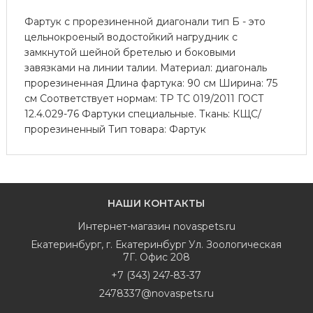
Фартук с прорезиненной диагонали тип Б - это
цельнокроеный водостойкий нагрудник с
замкнутой шейной бретелью и боковыми
завязками на линии талии. Материал: диагональ
прорезиненная Длина фартука: 90 см Ширина: 75
см Соответствует нормам: ТР ТС 019/2011 ГОСТ
12.4.029-76 Фартуки специальные. Ткань: КЩС/
прорезиненный Тип товара: Фартук
НАШИ КОНТАКТЫ
Интернет-магазин
novaspets.ru
Екатеринбург
,
г. Екатеринбург Ул. Зоологическая
7Г. Офис 208
+7 (343) 247-83-37
2478337@novaspets.ru