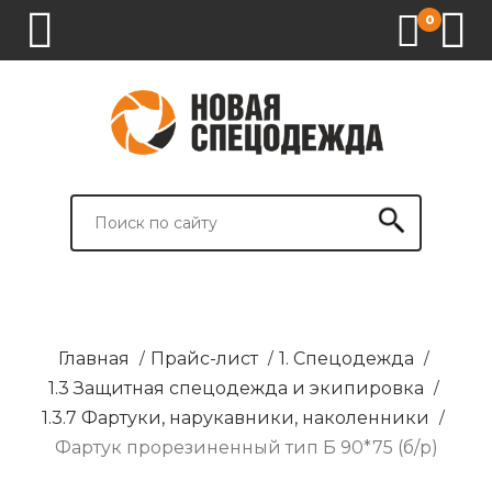
0
1.
2.
3.
4.
СПЕЦОДЕЖДА
СПЕЦОБУВЬ
СРЕДСТВА
ВСПОМОГАТЕЛЬНЫЕ
ИНДИВИДУАЛЬНОЙ
ТОВАРЫ
ЗАЩИТЫ
И
БРЕНДИРОВАНИЕ
Главная
/
Прайс-лист
/
1. Спецодежда
/
1.3 Защитная спецодежда и экипировка
/
1.3.7 Фартуки, нарукавники, наколенники
/
Фартук прорезиненный тип Б 90*75 (б/р)