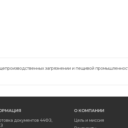
епроизводственных загрязнении и пещивой промышленности Тк
ОРМАЦИЯ
О КОМПАНИИ
отовка документов 44ФЗ,
Цель и миссия
ФЗ