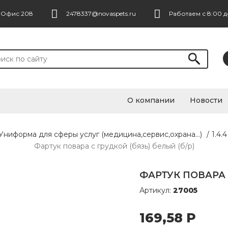
. Офис 208
2478337@novaspets.ru
Работаем с 8:00 д
О компании
Новости
 Униформа для сферы услуг (медицина,сервис,охрана...)
/
1.4
Фартук повара с грудкой (бязь) белый (б/р)
ФАРТУК ПОВАРА С
Артикул:
27005
169,58
Р