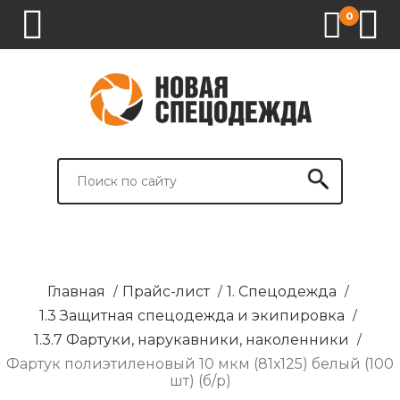
0
1.
2.
3.
4.
СПЕЦОДЕЖДА
СПЕЦОБУВЬ
СРЕДСТВА
ВСПОМОГАТЕЛЬНЫЕ
ИНДИВИДУАЛЬНОЙ
ТОВАРЫ
ЗАЩИТЫ
И
БРЕНДИРОВАНИЕ
Главная
/
Прайс-лист
/
1. Спецодежда
/
1.3 Защитная спецодежда и экипировка
/
1.3.7 Фартуки, нарукавники, наколенники
/
Фартук полиэтиленовый 10 мкм (81х125) белый (100
шт) (б/р)