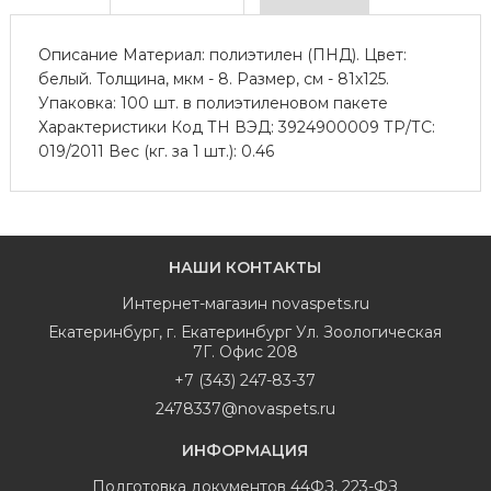
Описание Материал: полиэтилен (ПНД). Цвет:
белый. Толщина, мкм - 8. Размер, см - 81х125.
Упаковка: 100 шт. в полиэтиленовом пакете
Характеристики Код ТН ВЭД: 3924900009 ТР/ТС:
019/2011 Вес (кг. за 1 шт.): 0.46
НАШИ КОНТАКТЫ
Интернет-магазин
novaspets.ru
Екатеринбург
,
г. Екатеринбург Ул. Зоологическая
7Г. Офис 208
+7 (343) 247-83-37
2478337@novaspets.ru
ИНФОРМАЦИЯ
Подготовка документов 44ФЗ, 223-ФЗ