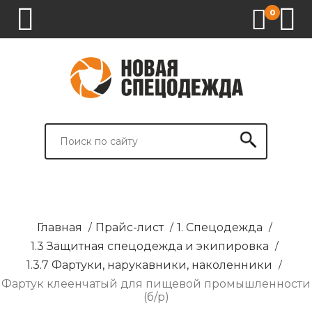
0
1.
2.
3.
4.
СПЕЦОДЕЖДА
СПЕЦОБУВЬ
СРЕДСТВА
ВСПОМОГАТЕЛЬНЫЕ
ИНДИВИДУАЛЬНОЙ
ТОВАРЫ
ЗАЩИТЫ
И
БРЕНДИРОВАНИЕ
Главная
/
Прайс-лист
/
1. Спецодежда
/
1.3 Защитная спецодежда и экипировка
/
1.3.7 Фартуки, нарукавники, наколенники
/
Фартук клеенчатый для пищевой промышленности
(б/р)