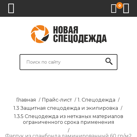
0
1.
2.
3.
4.
СПЕЦОДЕЖДА
СПЕЦОБУВЬ
СРЕДСТВА
ВСПОМОГАТЕЛЬНЫЕ
ИНДИВИДУАЛЬНОЙ
ТОВАРЫ
ЗАЩИТЫ
И
БРЕНДИРОВАНИЕ
Главная
/
Прайс-лист
/
1. Спецодежда
/
1.3 Защитная спецодежда и экипировка
/
1.3.5 Спецодежда из нетканых материалов
ограниченного срока применения
/
Фартук из спанбонда ламинированный 60 гр/м2