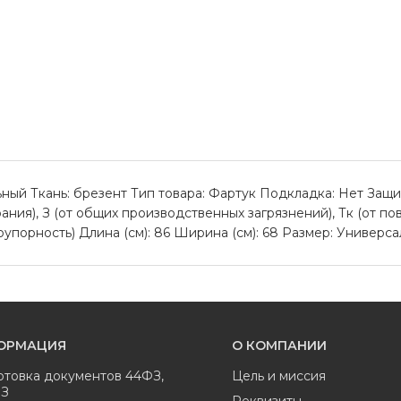
ный Ткань: брезент Тип товара: Фартук Подкладка: Нет Защит
рания), З (от общих производственных загрязнений), Тк (от 
одоупорность) Длина (см): 86 Ширина (см): 68 Размер: Универ
ОРМАЦИЯ
О КОМПАНИИ
отовка документов 44ФЗ,
Цель и миссия
ФЗ