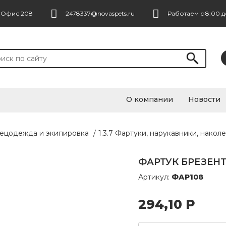
. Офис 208
2478337@novaspets.ru
Работаем с 8:00 д
О компании
Новости
пецодежда и экипировка
/
1.3.7 Фартуки, нарукавники, накол
ФАРТУК БРЕЗЕНТО
Артикул:
ФАР108
294,10
Р