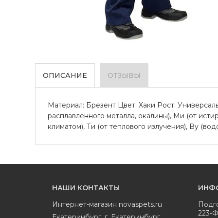
ОПИСАНИЕ
ОТЗЫВЫ
Материал: Брезент Цвет: Хаки Рост: Универсаль
расплавленного металла, окалины), Ми (от исти
климатом), Ти (от теплового излучения), Ву (в
НАШИ КОНТАКТЫ
ИНФ
Интернет-магазин
novaspets.ru
Подг
223-
Екатеринбург
,
г. Екатеринбург