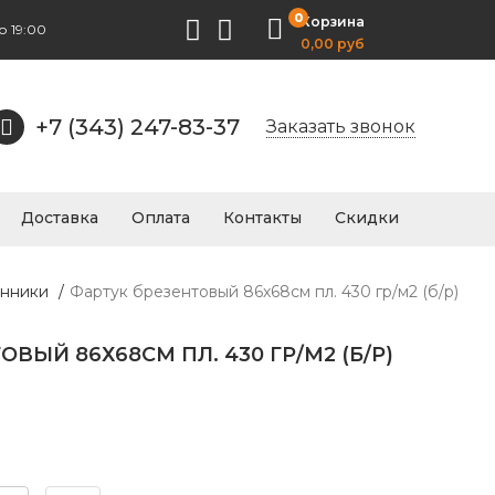
0
Корзина
о 19:00
0,00 руб
+7 (343) 247-83-37
Заказать звонок
Доставка
Оплата
Контакты
Скидки
енники
/
Фартук брезентовый 86х68см пл. 430 гр/м2 (б/р)
ВЫЙ 86Х68СМ ПЛ. 430 ГР/М2 (Б/Р)