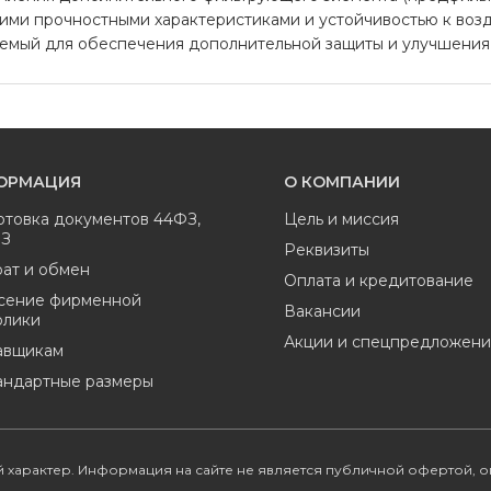
кими прочностными характеристиками и устойчивостью к возд
уемый для обеспечения дополнительной защиты и улучшения
ОРМАЦИЯ
О КОМПАНИИ
отовка документов 44ФЗ,
Цель и миссия
ФЗ
Реквизиты
ат и обмен
Оплата и кредитование
сение фирменной
Вакансии
олики
Акции и спецпредложени
авщикам
андартные размеры
 характер. Информация на сайте не является публичной офертой, 