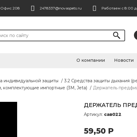
. Офис 208
2478337@novaspets.ru
Работаем с 8:00 д
О компании
Новости
ва индивидуальной защиты
/
3.2 Средства защиты дыхания (р
и, комплектующие импортные (3М, Jeta)
/
Держатель предфил
ДЕРЖАТЕЛЬ ПРЕД
Артикул:
сав022
59,50
Р