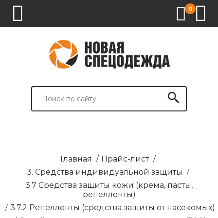
0
1.
2.
3.
4.
СПЕЦОДЕЖДА
СПЕЦОБУВЬ
СРЕДСТВА
ВСПОМОГАТЕЛЬНЫЕ
ИНДИВИДУАЛЬНОЙ
ТОВАРЫ
ЗАЩИТЫ
И
БРЕНДИРОВАНИЕ
Главная
/
Прайс-лист
/
3. Средства индивидуальной защиты
/
3.7 Средства защиты кожи (крема, пасты,
репелленты)
/
3.7.2 Репелленты (средства защиты от насекомых)