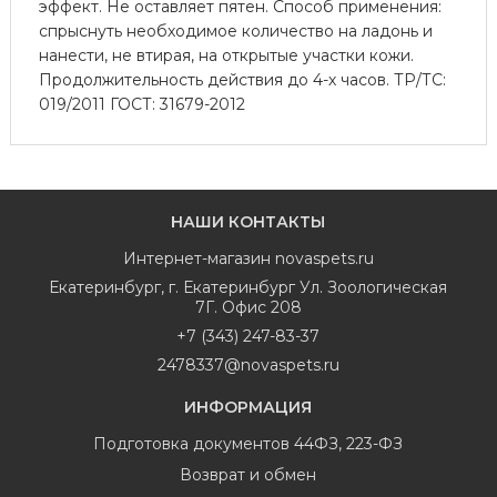
эффект. Не оставляет пятен. Способ применения:
спрыснуть необходимое количество на ладонь и
нанести, не втирая, на открытые участки кожи.
Продолжительность действия до 4-х часов. ТР/ТС:
019/2011 ГОСТ: 31679-2012
НАШИ КОНТАКТЫ
Интернет-магазин
novaspets.ru
Екатеринбург
,
г. Екатеринбург Ул. Зоологическая
7Г. Офис 208
+7 (343) 247-83-37
2478337@novaspets.ru
ИНФОРМАЦИЯ
Подготовка документов 44ФЗ, 223-ФЗ
Возврат и обмен