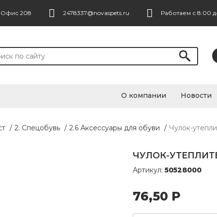
. Офис 208
2478337@novaspets.ru
Работаем с 8:00 д
О компании
Новости
ст
/
2. Спецобувь
/
2.6 Аксессуары для обуви
/
Чулок-утепли
ЧУЛОК-УТЕПЛИТЕЛ
Артикул:
50528000
76,50
Р