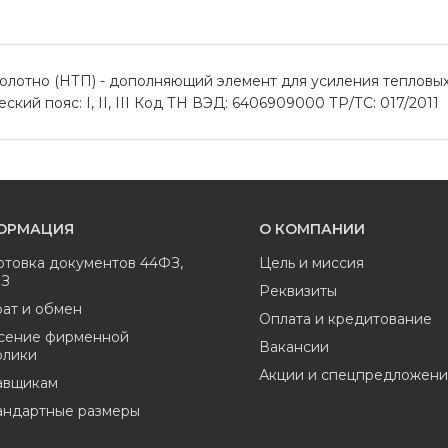
лотно (НТП) - дополняющий элемент для усиления тепловых 
кий пояс: I, II, III Код ТН ВЭД: 6406909000 ТР/ТС: 017/2011
ОРМАЦИЯ
О КОМПАНИИ
отовка документов 44ФЗ,
Цель и миссия
ФЗ
Реквизиты
ат и обмен
Оплата и кредитование
сение фирменной
Вакансии
олики
Акции и спецпредложени
авщикам
андартные размеры