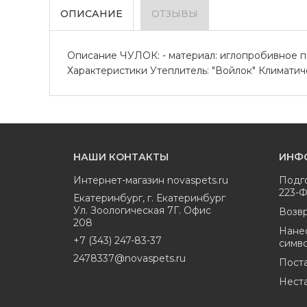
ОПИСАНИЕ
ОТЗЫВЫ
Описание ЧУЛОК: - материал: иглопробивное по
Характеристики Утеплитель: "Войлок" Климатичес
НАШИ КОНТАКТЫ
ИНФ
Интернет-магазин
novaspets.ru
Подг
223-
Екатеринбург
,
г. Екатеринбург
Ул. Зоологическая 7Г. Офис
Возвр
208
Нане
+7 (343) 247-83-37
симв
2478337@novaspets.ru
Пост
Нест