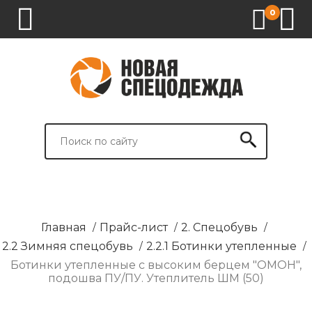
0
1.
2.
3.
4.
СПЕЦОДЕЖДА
СПЕЦОБУВЬ
СРЕДСТВА
ВСПОМОГАТЕЛЬНЫЕ
ИНДИВИДУАЛЬНОЙ
ТОВАРЫ
ЗАЩИТЫ
И
БРЕНДИРОВАНИЕ
Главная
/
Прайс-лист
/
2. Спецобувь
/
2.2 Зимняя спецобувь
/
2.2.1 Ботинки утепленные
/
Ботинки утепленные с высоким берцем "ОМОН",
подошва ПУ/ПУ. Утеплитель ШМ (50)