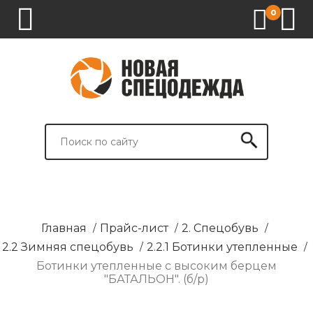
0
1.
2.
3.
4.
СПЕЦОДЕЖДА
СПЕЦОБУВЬ
СРЕДСТВА
ВСПОМОГАТЕЛЬНЫЕ
ИНДИВИДУАЛЬНОЙ
ТОВАРЫ
ЗАЩИТЫ
И
БРЕНДИРОВАНИЕ
Главная
/
Прайс-лист
/
2. Спецобувь
/
2.2 Зимняя спецобувь
/
2.2.1 Ботинки утепленные
/
Ботинки утепленные с высоким берцем
"БАТАЛЬОН". (б/р)